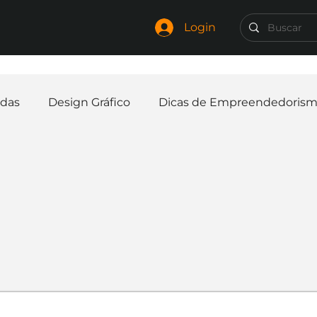
Login
das
Design Gráfico
Dicas de Empreendedoris
Identidade Visual
Marca
Nome para Empr
elaria
Curiosidades
Frases
Logotipo
In