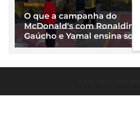
Branding
O que a campanha do
McDonald's com Ronaldin
Gaúcho e Yamal ensina sob
marketing e construção de
marca
© 2024 - We Do Logos. Dese