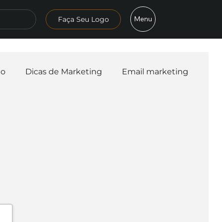
Menu
Faça Seu Logo
mo
Dicas de Marketing
Email marketing
esa
Logo
Redes Sociais
Websites
teligência Artificial
Embalagens