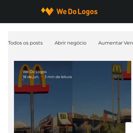
Todos os posts
Abrir negócio
Aumentar Ven
Expandir negócio
Finanças
Freelancer
We Do Logos
18 de jun.
3 min de leitura
Ferramentas
Mascotes
Slogan
Pap
nome de empresa
Branding