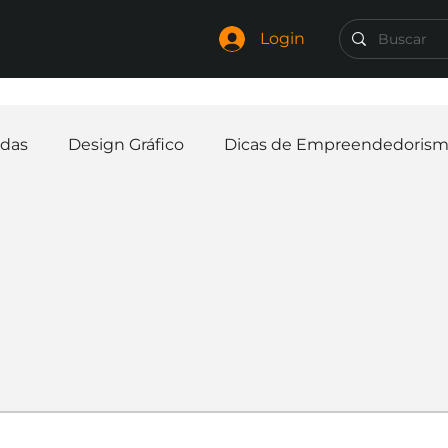
Login
das
Design Gráfico
Dicas de Empreendedoris
Identidade Visual
Marca
Nome para Empr
elaria
Curiosidades
Frases
Logotipo
In