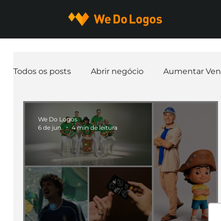
Todos os posts
Abrir negócio
Aumentar Ven
Expandir negócio
Finanças
Freelancer
We Do Logos
6 de jun.
4 min de leitura
Ferramentas
Mascotes
Slogan
Pap
nome de empresa
Branding