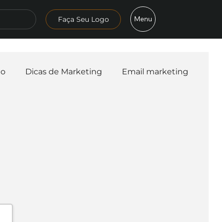
Menu
Faça Seu Logo
mo
Dicas de Marketing
Email marketing
esa
Logo
Redes Sociais
Websites
teligência Artificial
Embalagens