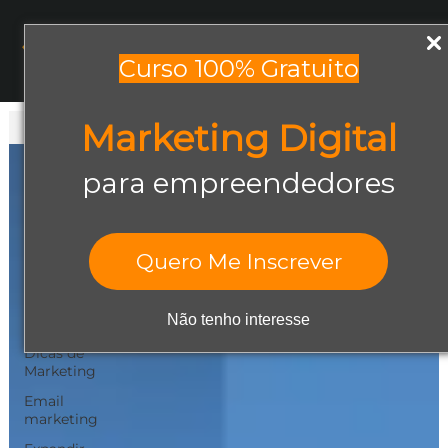
Menu
Curso 100% Gratuito
Marketing Digital
Todos os posts
Todos os posts
para empreendedores
Abrir negócio
Aumentar
Vendas
Quero Me Inscrever
Design Gráfico
Dicas de
Não tenho interesse
Empreendedorismo
Dicas de
Marketing
Email
marketing