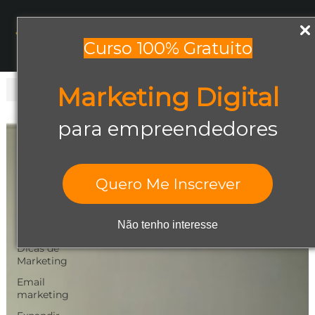
Menu
Curso 100% Gratuito
Marketing Digital
Todos os posts
Todos os posts
para empreendedores
Abrir negócio
Aumentar
Vendas
Quero Me Inscrever
Design Gráfico
Dicas de
Não tenho interesse
Empreendedorismo
Dicas de
Marketing
Email
marketing