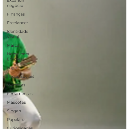
Expandir
negócio
Finanças
Freelancer
Identidade
Visual
Marca
Nome para
Empresa
Logo
Redes Sociais
Websites
Ferramentas
Mascotes
Slogan
Papelaria
Curiosidades