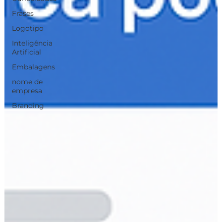
Frases
Logotipo
Inteligência
Artificial
Embalagens
nome de
empresa
Branding