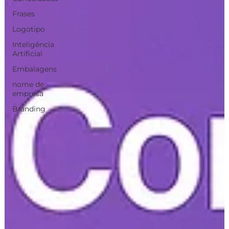
Frases
Logotipo
Inteligência
Artificial
Embalagens
nome de
empresa
Branding