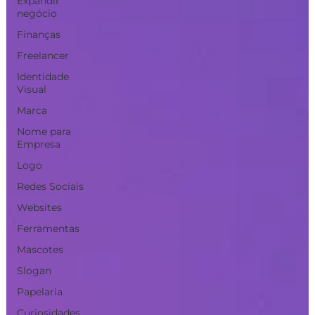
Expandir
negócio
Finanças
Freelancer
Identidade
Visual
Marca
Nome para
Empresa
Logo
Redes Sociais
Websites
Ferramentas
Mascotes
Slogan
Papelaria
Curiosidades