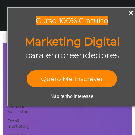
Menu
Curso 100% Gratuito
Marketing Digital
Todos os posts
Todos os posts
para empreendedores
Abrir negócio
Aumentar
Vendas
Quero Me Inscrever
Design Gráfico
Dicas de
Não tenho interesse
Empreendedorismo
Dicas de
Marketing
Email
marketing