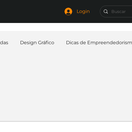
Login
das
Design Gráfico
Dicas de Empreendedoris
Identidade Visual
Marca
Nome para Empr
elaria
Curiosidades
Frases
Logotipo
In