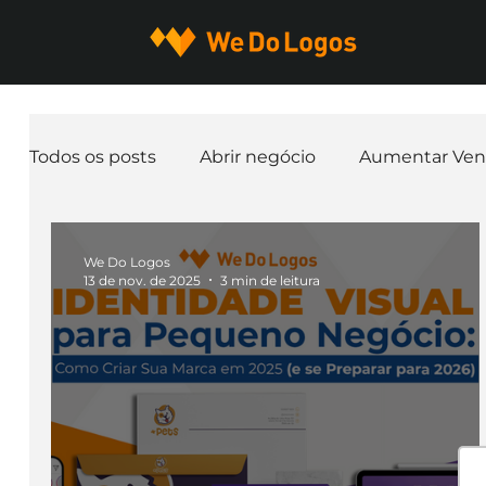
Todos os posts
Abrir negócio
Aumentar Ven
Expandir negócio
Finanças
Freelancer
We Do Logos
13 de nov. de 2025
3 min de leitura
Ferramentas
Mascotes
Slogan
Pap
nome de empresa
Branding