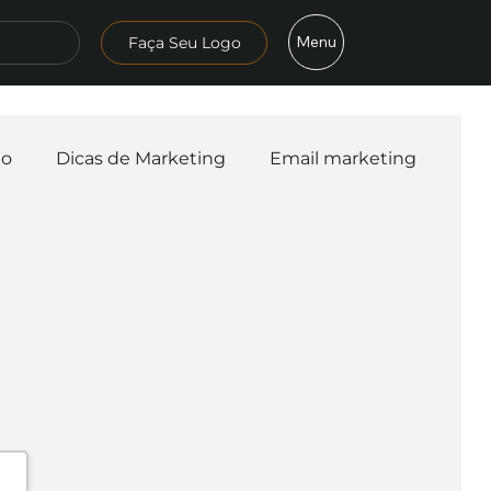
Menu
Faça Seu Logo
mo
Dicas de Marketing
Email marketing
esa
Logo
Redes Sociais
Websites
teligência Artificial
Embalagens