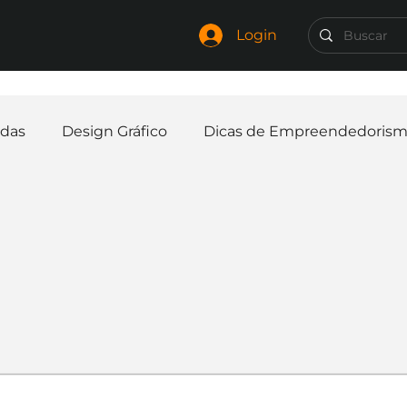
Login
das
Design Gráfico
Dicas de Empreendedoris
Identidade Visual
Marca
Nome para Empr
elaria
Curiosidades
Frases
Logotipo
In