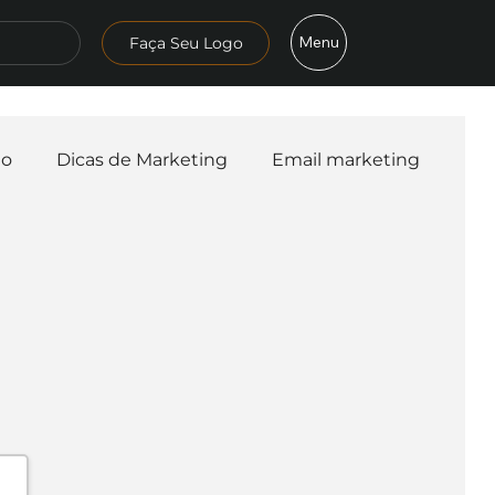
Menu
Faça Seu Logo
mo
Dicas de Marketing
Email marketing
esa
Logo
Redes Sociais
Websites
teligência Artificial
Embalagens