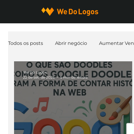
Todos os posts
Abrir negócio
Aumentar Ven
Expandir negócio
Finanças
Freelancer
We Do Logos
22 de set. de 2025
5 min de leitura
Ferramentas
Mascotes
Slogan
Pap
nome de empresa
Branding