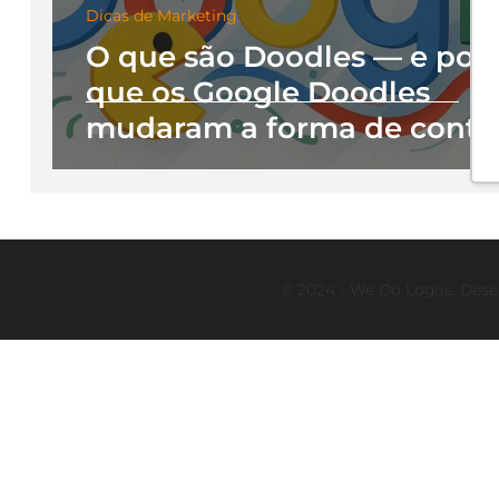
Dicas de Marketing
O que são Doodles — e por
que os Google Doodles
mudaram a forma de conta
histórias na web
© 2024 - We Do Logos. Dese