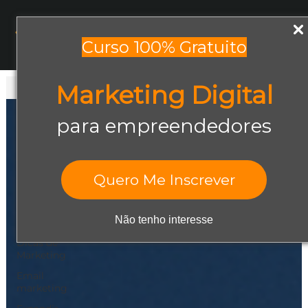
Menu
Curso 100% Gratuito
Marketing Digital
Todos os posts
Todos os posts
para empreendedores
Abrir negócio
Aumentar
Vendas
Quero Me Inscrever
Design Gráfico
Dicas de
Não tenho interesse
Empreendedorismo
Dicas de
Marketing
Email
marketing