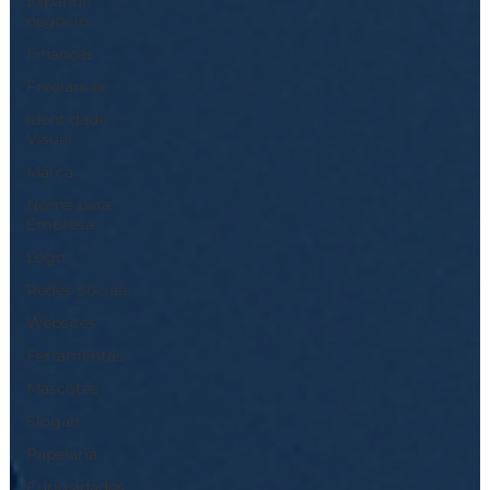
Expandir
negócio
Finanças
Freelancer
Identidade
Visual
Marca
Nome para
Empresa
Logo
Redes Sociais
Websites
Ferramentas
Mascotes
Slogan
Papelaria
Curiosidades