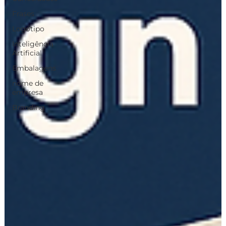
Frases
Logotipo
Inteligência
Artificial
Embalagens
nome de
empresa
Branding