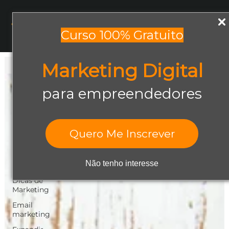
Menu
Curso 100% Gratuito
Marketing Digital
Todos os posts
Todos os posts
para empreendedores
Abrir negócio
Aumentar
Vendas
Quero Me Inscrever
Design Gráfico
Dicas de
Não tenho interesse
Empreendedorismo
Dicas de
Marketing
Email
marketing