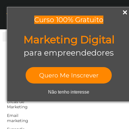
Menu
Curso 100% Gratuito
Marketing Digital
Todos os posts
Todos os posts
para empreendedores
Abrir negócio
Aumentar
Vendas
Quero Me Inscrever
Design Gráfico
Dicas de
Não tenho interesse
Empreendedorismo
Dicas de
Marketing
Email
marketing