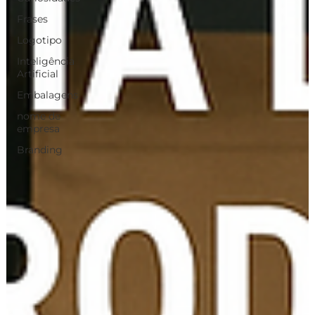
Frases
Logotipo
Inteligência
Artificial
Embalagens
nome de
empresa
Branding