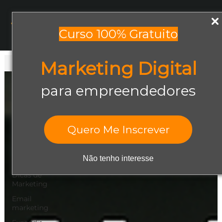
Menu
Curso 100% Gratuito
Marketing Digital
Todos os posts
Todos os posts
para empreendedores
Abrir negócio
Aumentar
Vendas
Quero Me Inscrever
Design Gráfico
Dicas de
Não tenho interesse
Empreendedorismo
Dicas de
Marketing
Email
marketing