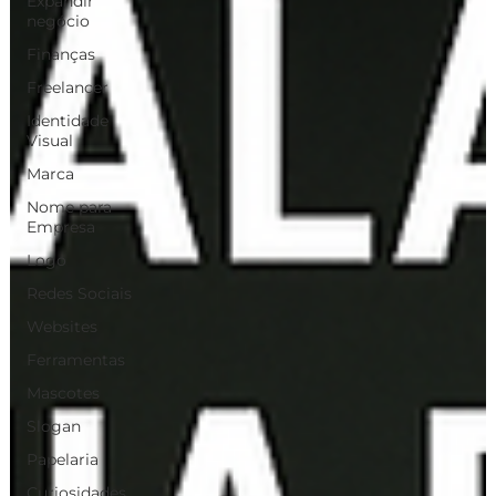
Expandir
negócio
Finanças
Freelancer
Identidade
Visual
Marca
Nome para
Empresa
Logo
Redes Sociais
Websites
Ferramentas
Mascotes
Slogan
Papelaria
Curiosidades