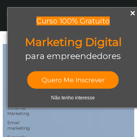
Menu
Curso 100% Gratuito
Marketing Digital
Todos os posts
Todos os posts
para empreendedores
Abrir negócio
Aumentar
Vendas
Quero Me Inscrever
Design Gráfico
Dicas de
Não tenho interesse
Empreendedorismo
Dicas de
Marketing
Email
marketing