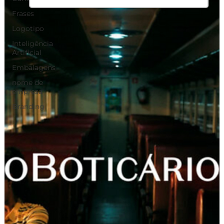
Frases
Logotipo
Inteligência
Artificial
Embalagens
nome de
empresa
Branding