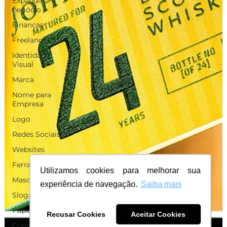
Expandir
negócio
Finanças
Freelancer
Identidade
Visual
Marca
Nome para
Empresa
Logo
Redes Sociais
Websites
Ferramentas
Utilizamos cookies para melhorar sua
Mascotes
experiência de navegação.
Saiba mais
Slogan
Papelaria
Recusar Cookies
Aceitar Cookies
Curiosidades