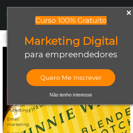
Menu
Curso 100% Gratuito
Marketing Digital
Todos os posts
Todos os posts
para empreendedores
Abrir negócio
Aumentar
Vendas
Quero Me Inscrever
Design Gráfico
Dicas de
Não tenho interesse
Empreendedorismo
Dicas de
Marketing
Email
marketing