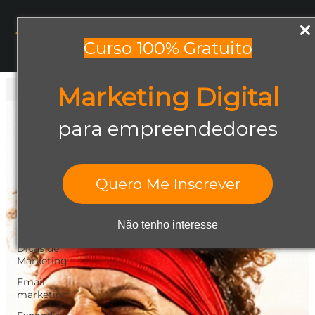
Menu
Curso 100% Gratuito
Marketing Digital
Todos os posts
Todos os posts
para empreendedores
Abrir negócio
Aumentar
Vendas
Quero Me Inscrever
Design Gráfico
Dicas de
Não tenho interesse
Empreendedorismo
Dicas de
Marketing
Email
marketing