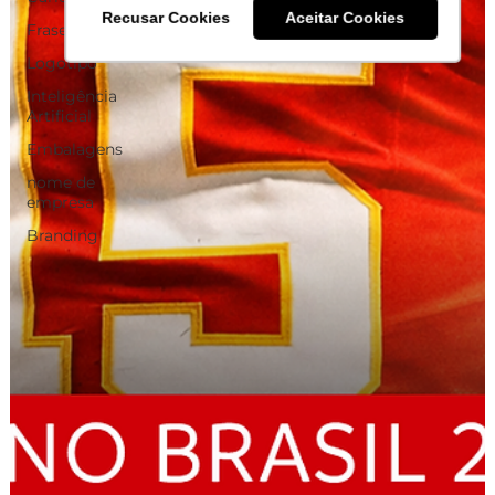
Recusar Cookies
Aceitar Cookies
Frases
Logotipo
Inteligência
Artificial
Embalagens
nome de
empresa
Branding