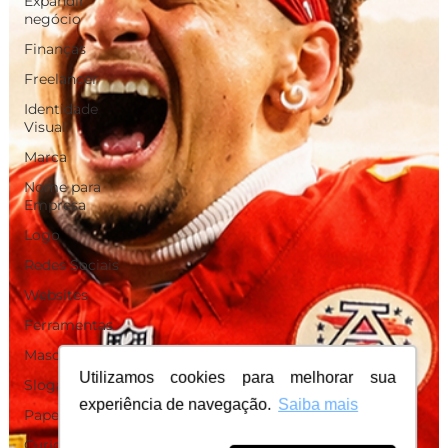
Expandir
negócio
Finanças
Freelancer
Identidade
Visual
Marca
Nome para
Empresa
Logo
Redes Sociais
Websites
Ferramentas
Mascotes
Utilizamos cookies para melhorar sua
Slogan
experiência de navegação.
Saiba mais
Papelaria
Curiosidades