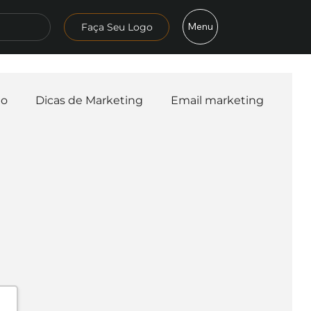
Menu
Faça Seu Logo
mo
Dicas de Marketing
Email marketing
esa
Logo
Redes Sociais
Websites
teligência Artificial
Embalagens