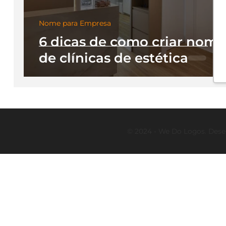
Nome para Empresa
6 dicas de como criar nome
de clínicas de estética
© 2024 - We Do Logos. Dese