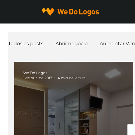
Todos os posts
Abrir negócio
Aumentar Ven
Expandir negócio
Finanças
Freelancer
We Do Logos
1 de out. de 2017
4 min de leitura
Ferramentas
Mascotes
Slogan
Pap
nome de empresa
Branding