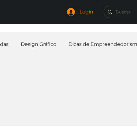
Login
das
Design Gráfico
Dicas de Empreendedoris
Identidade Visual
Marca
Nome para Empr
elaria
Curiosidades
Frases
Logotipo
In