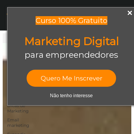
Menu
Curso 100% Gratuito
Marketing Digital
Todos os posts
Todos os posts
para empreendedores
Abrir negócio
Aumentar
Vendas
Quero Me Inscrever
Design Gráfico
Dicas de
Não tenho interesse
Empreendedorismo
Dicas de
Marketing
Email
marketing