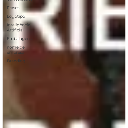
Frases
Logotipo
Inteligência
Artificial
Embalagens
nome de
empresa
Branding