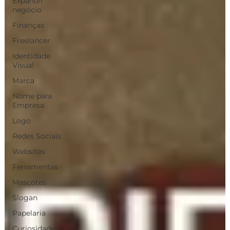
Expandir
negócio
Finanças
Freelancer
Identidade
Visual
Marca
Nome para
Empresa
Logo
Redes Sociais
Websites
Ferramentas
Mascotes
Slogan
Papelaria
Curiosidades