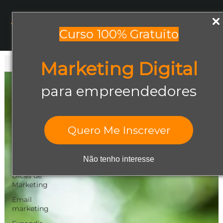
Menu
Curso 100% Gratuito
Marketing Digital
Todos os posts
Todos os posts
para empreendedores
Abrir negócio
Aumentar
Vendas
Quero Me Inscrever
Design Gráfico
Dicas de
Não tenho interesse
Empreendedorismo
Dicas de
Marketing
Email
marketing