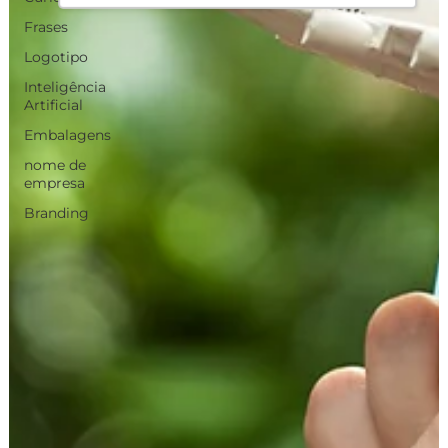
Frases
Logotipo
Inteligência
Artificial
Embalagens
nome de
empresa
Branding