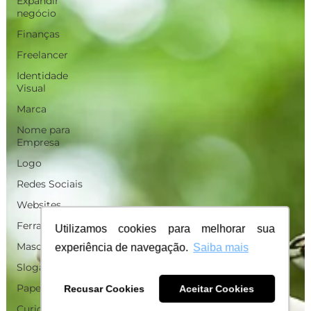
Expandir
negócio
Finanças
Freelancer
Identidade
Visual
Marca
Nome para
Empresa
Logo
Redes Sociais
Websites
Ferramentas
Utilizamos cookies para melhorar sua
Mascotes
experiência de navegação.
Saiba mais
Slogan
Papelaria
Recusar Cookies
Aceitar Cookies
Curiosidades