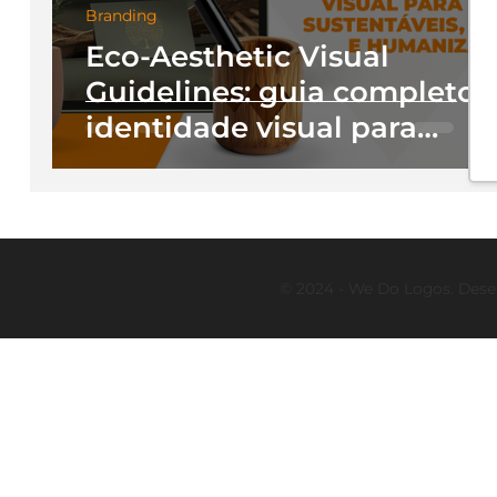
Branding
Eco-Aesthetic Visual
Guidelines: guia completo 
identidade visual para
marcas sustentáveis e
humanizadas
© 2024 - We Do Logos. Dese