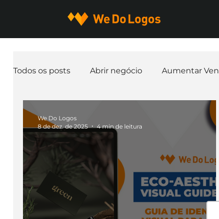
Todos os posts
Abrir negócio
Aumentar Ven
Expandir negócio
Finanças
Freelancer
We Do Logos
8 de dez. de 2025
4 min de leitura
Ferramentas
Mascotes
Slogan
Pap
nome de empresa
Branding