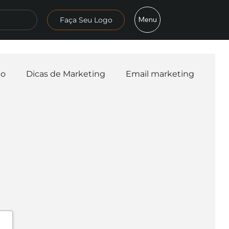
Menu
Faça Seu Logo
mo
Dicas de Marketing
Email marketing
esa
Logo
Redes Sociais
Websites
teligência Artificial
Embalagens