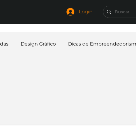
Login
das
Design Gráfico
Dicas de Empreendedoris
Identidade Visual
Marca
Nome para Empr
elaria
Curiosidades
Frases
Logotipo
In