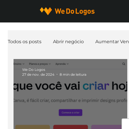
Todos os posts
Abrir negócio
Aumentar Ven
Expandir negócio
Finanças
Freelancer
We Do Logos
27 de nov. de 2024
8 min de leitura
Ferramentas
Mascotes
Slogan
Pap
nome de empresa
Branding