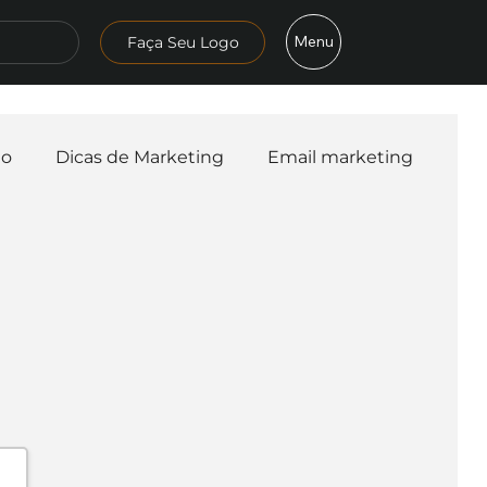
Menu
Faça Seu Logo
mo
Dicas de Marketing
Email marketing
esa
Logo
Redes Sociais
Websites
teligência Artificial
Embalagens