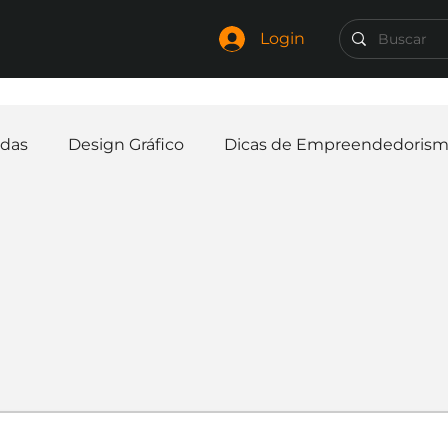
Login
das
Design Gráfico
Dicas de Empreendedoris
Identidade Visual
Marca
Nome para Empr
elaria
Curiosidades
Frases
Logotipo
In