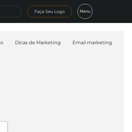
Menu
Faça Seu Logo
mo
Dicas de Marketing
Email marketing
esa
Logo
Redes Sociais
Websites
teligência Artificial
Embalagens