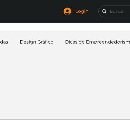
Login
das
Design Gráfico
Dicas de Empreendedoris
Identidade Visual
Marca
Nome para Empr
elaria
Curiosidades
Frases
Logotipo
In