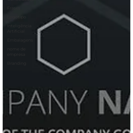
Frases
Logotipo
Inteligência
Artificial
Embalagens
nome de
empresa
Branding