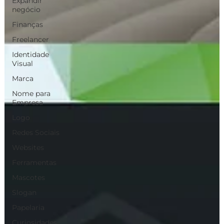
Expandir
negócio
Finanças
Freelancer
Identidade
Visual
Marca
Nome para
Empresa
Logo
Redes Sociais
Websites
Ferramentas
Mascotes
Slogan
Papelaria
Curiosidades