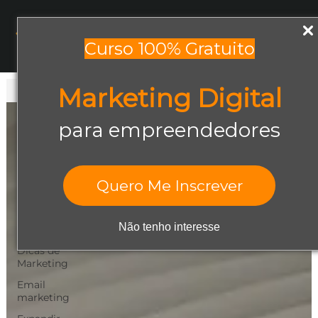
Menu
Curso 100% Gratuito
Marketing Digital
Todos os posts
Todos os posts
para empreendedores
Abrir negócio
Aumentar
Vendas
Quero Me Inscrever
Design Gráfico
Dicas de
Não tenho interesse
Empreendedorismo
Dicas de
Marketing
Email
marketing