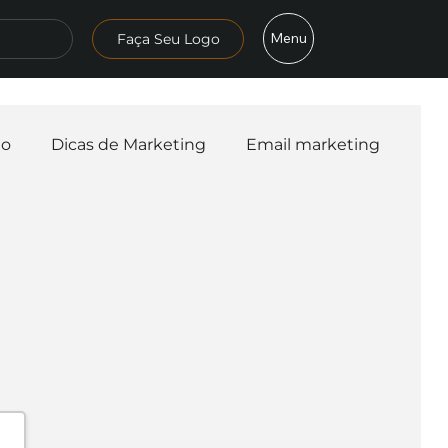
Menu
Faça Seu Logo
mo
Dicas de Marketing
Email marketing
esa
Logo
Redes Sociais
Websites
teligência Artificial
Embalagens