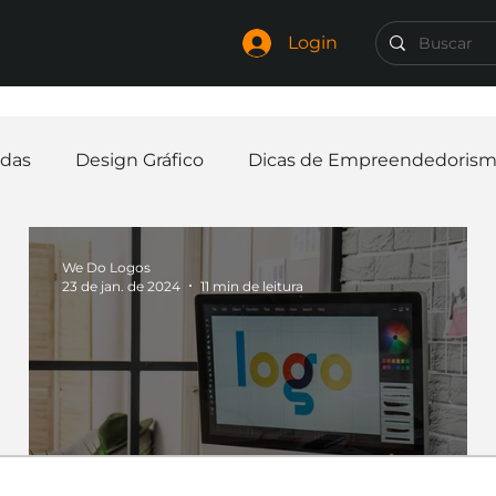
Login
das
Design Gráfico
Dicas de Empreendedoris
Identidade Visual
Marca
Nome para Empr
We Do Logos
23 de jan. de 2024
11 min de leitura
elaria
Curiosidades
Frases
Logotipo
In