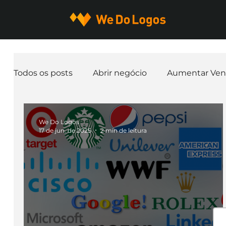
Todos os posts
Abrir negócio
Aumentar Ven
Expandir negócio
Finanças
Freelancer
We Do Logos
17 de jun. de 2025
2 min de leitura
Ferramentas
Mascotes
Slogan
Pap
nome de empresa
Branding