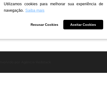
Logo
Utilizamos cookies para melhorar sua experiência de
 a
Como criar um logotipo?
navegação.
Saiba mais
Etapas, dicas e exemplos
Recusar Cookies
Aceitar Cookies
práticos!
nvolvido por
Agência Redstack