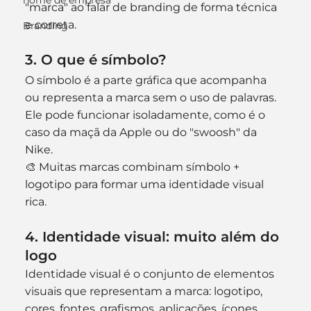
nome de empresa
"marca" ao falar de branding de forma técnica 
e correta.
Branding
3. O que é símbolo?
O símbolo é a parte gráfica que acompanha 
ou representa a marca sem o uso de palavras. 
Ele pode funcionar isoladamente, como é o 
caso da maçã da Apple ou do "swoosh" da 
Nike.
🎨 Muitas marcas combinam símbolo + 
logotipo para formar uma identidade visual 
rica.
4. Identidade visual: muito além do 
logo
Identidade visual é o conjunto de elementos 
visuais que representam a marca: logotipo, 
cores, fontes, grafismos, aplicações, ícones, 