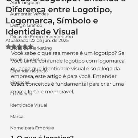
Abrir negócio
Diferença entre Logotipo,
Aumentar Vendas
Logomarca, Símbolo e
Design Gráfico
Identidade Visual
Dicas de Empreendedorismo
Atualizado:
22 de jun. de 2025
Avaliado com NaN de 5 estrelas.
Dicas de Marketing
Você sabe o que realmente é um logotipo? Se 
Email marketing
você ainda confunde logotipo com logomarca 
ou acha que identidade visual é só o logo da 
Expandir negócio
empresa, este artigo é para você. Entender 
Finanças
esses conceitos é fundamental para criar uma 
marca forte e memorável.
Freelancer
Identidade Visual
Marca
Nome para Empresa