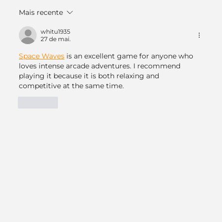
Mais recente
O Significado do Logo do Banco do
Brasil e outros bancos
whitu1935
27 de mai.
Space Waves
 is an excellent game for anyone who 
loves intense arcade adventures. I recommend 
playing it because it is both relaxing and 
competitive at the same time.
Curtir