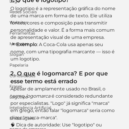
1. O que é logotipo?
Logo
O logotipo é a representação gráfica do nome 
Redes Sociais
de uma marca em forma de texto. Ele utiliza 
Websites
fontes, cores e composição para transmitir 
personalidade e valor. É a forma mais comum 
Ferramentas
de apresentação visual de uma empresa.
Mascotes
📌 
Exemplo
: A Coca-Cola usa apenas seu 
nome, com uma tipografia marcante — isso é 
Slogan
um logotipo.
Papelaria
2. O que é logomarca? E por que 
Curiosidades
esse termo está errado
Frases
Apesar de amplamente usado no Brasil, o 
termo 
logomarca
 é considerado redundante 
Logotipo
por especialistas. "Logo" já significa "marca" 
Inteligência Artificial
em grego, então falar "logomarca" seria como 
dizer "marca-marca".
Embalagens
🧠 Dica de autoridade: Use "logotipo" ou 