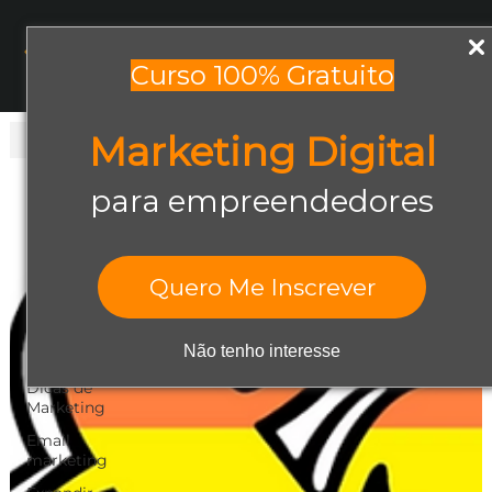
Menu
Curso 100% Gratuito
Marketing Digital
Todos os posts
Todos os posts
para empreendedores
Abrir negócio
Aumentar
Vendas
Quero Me Inscrever
Design Gráfico
Dicas de
Não tenho interesse
Empreendedorismo
Dicas de
Marketing
Email
marketing