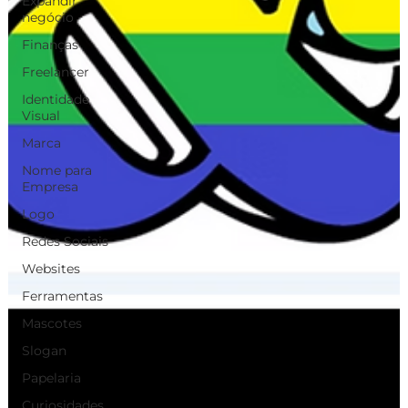
Expandir
negócio
Finanças
Freelancer
Identidade
Visual
Marca
Nome para
Empresa
Logo
Redes Sociais
Websites
Ferramentas
Mascotes
Slogan
Papelaria
Curiosidades