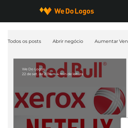
Todos os posts
Abrir negócio
Aumentar Ven
Expandir negócio
Finanças
Freelancer
We Do Logos
22 de set. de 2016
4 min de leitura
Ferramentas
Mascotes
Slogan
Pap
nome de empresa
Branding