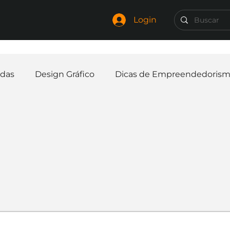
Login
das
Design Gráfico
Dicas de Empreendedoris
Identidade Visual
Marca
Nome para Empr
elaria
Curiosidades
Frases
Logotipo
In