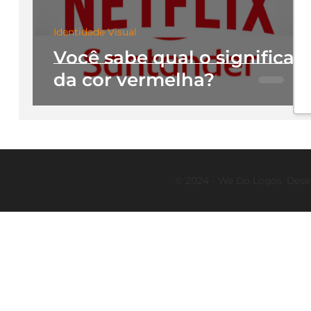
Identidade Visual
Você sabe qual o significad
da cor vermelha?
© 2024 - We Do Logos. Dese