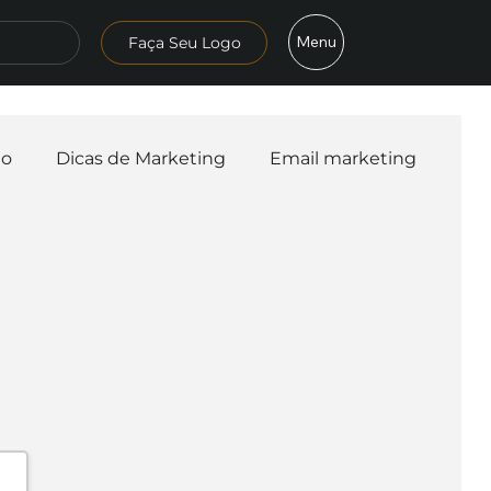
Menu
Faça Seu Logo
mo
Dicas de Marketing
Email marketing
esa
Logo
Redes Sociais
Websites
teligência Artificial
Embalagens