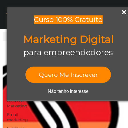
Menu
Curso 100% Gratuito
Marketing Digital
Todos os posts
Todos os posts
para empreendedores
Abrir negócio
Aumentar
Vendas
Quero Me Inscrever
Design Gráfico
Dicas de
Não tenho interesse
Empreendedorismo
Dicas de
Marketing
Email
marketing