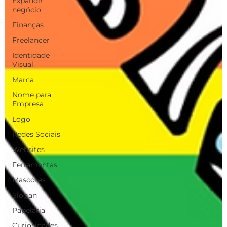
Expandir
negócio
Finanças
Freelancer
Identidade
Visual
Marca
Nome para
Empresa
Logo
Redes Sociais
Websites
Ferramentas
Mascotes
Slogan
Papelaria
Curiosidades