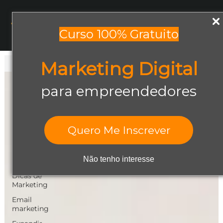
Menu
Curso 100% Gratuito
Marketing Digital
Todos os posts
Todos os posts
para empreendedores
Abrir negócio
Aumentar
Vendas
Quero Me Inscrever
Design Gráfico
Dicas de
Não tenho interesse
Empreendedorismo
Dicas de
Marketing
Email
marketing