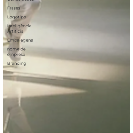
Frases
Logotipo
Inteligência
Artificial
Embalagens
nome de
empresa
Branding