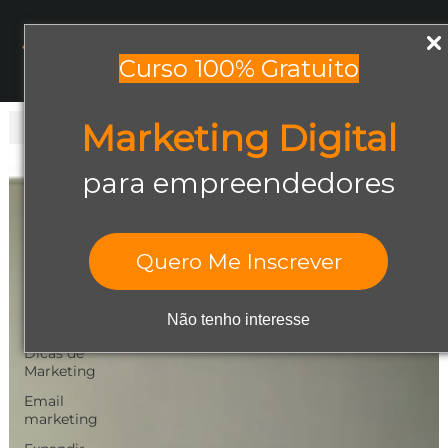
Menu
Curso 100% Gratuito
Marketing Digital
Todos os posts
Todos os posts
para empreendedores
Abrir negócio
Aumentar
Vendas
Quero Me Inscrever
Design Gráfico
Dicas de
Não tenho interesse
Empreendedorismo
Dicas de
Marketing
Email
marketing