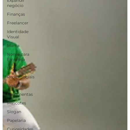
Expandir
negócio
Finanças
Freelancer
Identidade
Visual
Marca
Nome para
Empresa
Logo
Redes Sociais
Websites
Ferramentas
Mascotes
Slogan
Papelaria
Curiosidades