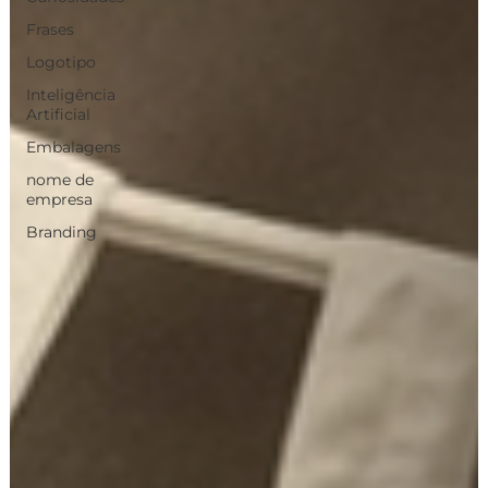
Frases
Logotipo
Inteligência
Artificial
Embalagens
nome de
empresa
Branding