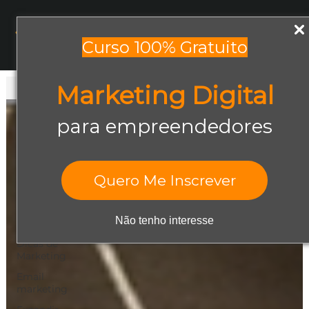
Menu
Curso 100% Gratuito
Marketing Digital
Todos os posts
Todos os posts
para empreendedores
Abrir negócio
Aumentar
Vendas
Quero Me Inscrever
Design Gráfico
Dicas de
Não tenho interesse
Empreendedorismo
Dicas de
Marketing
Email
marketing