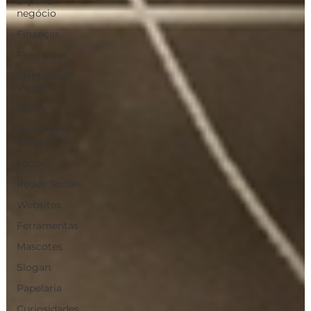
Expandir
negócio
Finanças
Freelancer
Identidade
Visual
Marca
Nome para
Empresa
Logo
Redes Sociais
Websites
Ferramentas
Mascotes
Slogan
Papelaria
Curiosidades