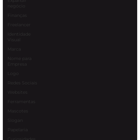
Expandir
negócio
Finanças
Freelancer
Identidade
Visual
Marca
Nome para
Empresa
Logo
Redes Sociais
Websites
Ferramentas
Mascotes
Slogan
Papelaria
Curiosidades