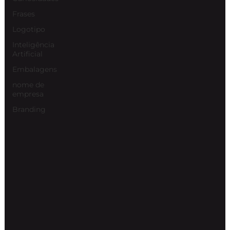
Frases
Logotipo
Inteligência
Artificial
Embalagens
nome de
empresa
Branding