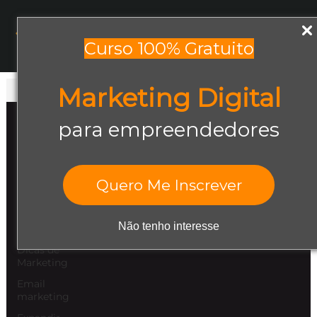
Menu
Curso 100% Gratuito
Marketing Digital
Todos os posts
Todos os posts
para empreendedores
Abrir negócio
Aumentar
Vendas
Quero Me Inscrever
Design Gráfico
Dicas de
Não tenho interesse
Empreendedorismo
Dicas de
Marketing
Email
marketing