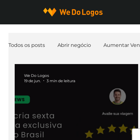
Todos os posts
Abrir negócio
Aumentar Ven
Expandir negócio
Finanças
Freelancer
We Do Logos
19 de jun.
3 min de leitura
Ferramentas
Mascotes
Slogan
Pap
nome de empresa
Branding