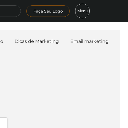
Menu
Faça Seu Logo
mo
Dicas de Marketing
Email marketing
esa
Logo
Redes Sociais
Websites
teligência Artificial
Embalagens