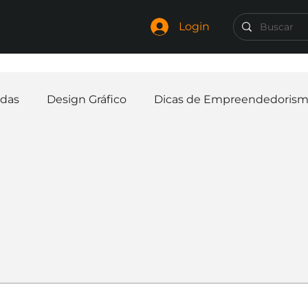
Login
das
Design Gráfico
Dicas de Empreendedoris
Identidade Visual
Marca
Nome para Empr
elaria
Curiosidades
Frases
Logotipo
In