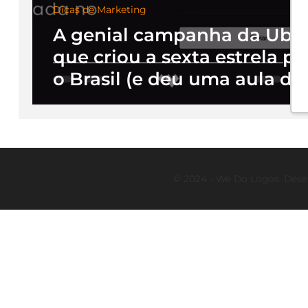
Dicas de Marketing
A genial campanha da Ube
que criou a sexta estrela pa
o Brasil (e deu uma aula de
marketing para o mundo)
© 2024 - We Do Logos. Dese