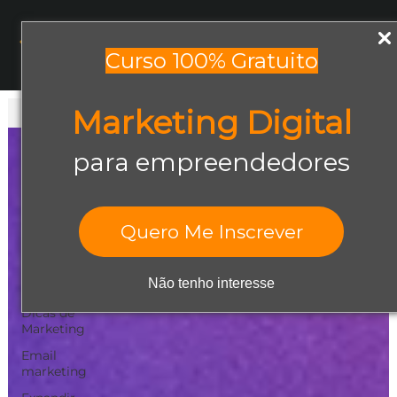
Menu
Curso 100% Gratuito
Marketing Digital
Todos os posts
Todos os posts
para empreendedores
Abrir negócio
Aumentar
Vendas
Quero Me Inscrever
Design Gráfico
Dicas de
Não tenho interesse
Empreendedorismo
Dicas de
Marketing
Email
marketing