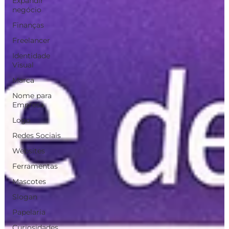
Expandir
negócio
Finanças
Freelancer
Identidade
Visual
Marca
Nome para
Empresa
Logo
Redes Sociais
Websites
Ferramentas
Mascotes
Slogan
Papelaria
Curiosidades