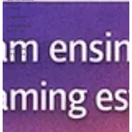
Frases
Logotipo
Inteligência
Artificial
Embalagens
nome de
empresa
Branding