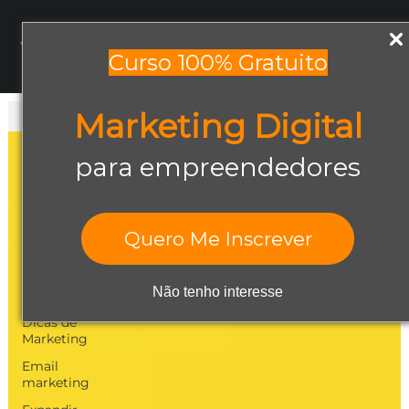
Menu
Curso 100% Gratuito
Marketing Digital
Todos os posts
Todos os posts
para empreendedores
Abrir negócio
Aumentar
Vendas
Quero Me Inscrever
Design Gráfico
Dicas de
Não tenho interesse
Empreendedorismo
Dicas de
Marketing
Email
marketing