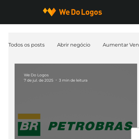
Todos os posts
Abrir negócio
Aumentar Ven
Expandir negócio
Finanças
Freelancer
We Do Logos
7 de jul. de 2025
3 min de leitura
Ferramentas
Mascotes
Slogan
Pap
nome de empresa
Branding