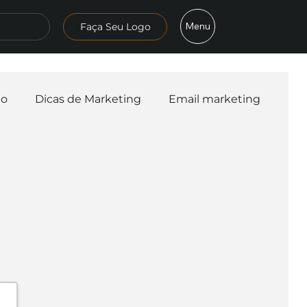
Menu
Faça Seu Logo
mo
Dicas de Marketing
Email marketing
esa
Logo
Redes Sociais
Websites
teligência Artificial
Embalagens