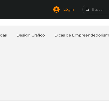
Login
das
Design Gráfico
Dicas de Empreendedoris
Identidade Visual
Marca
Nome para Empr
elaria
Curiosidades
Frases
Logotipo
In