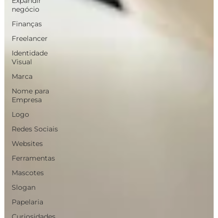
Expandir
negócio
Finanças
Freelancer
Identidade
Visual
Marca
Nome para
Empresa
Logo
Redes Sociais
Websites
Ferramentas
Mascotes
Slogan
Papelaria
Curiosidades