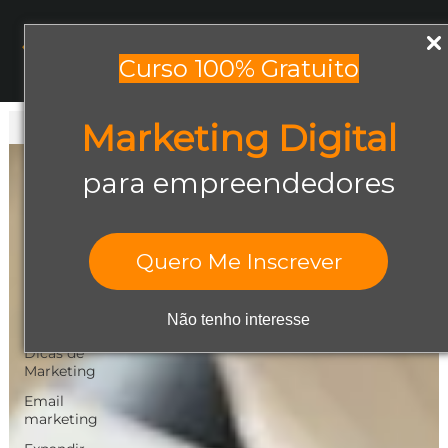
Menu
Curso 100% Gratuito
Marketing Digital
Todos os posts
Todos os posts
para empreendedores
Abrir negócio
Aumentar
Vendas
Quero Me Inscrever
Design Gráfico
Dicas de
Não tenho interesse
Empreendedorismo
Dicas de
Marketing
Email
marketing