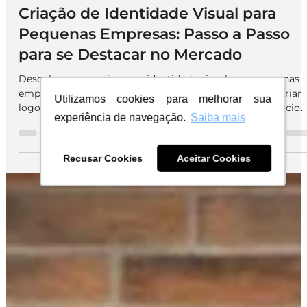
Identidade Visual
Criação de Identidade Visual para
Pequenas Empresas: Passo a Passo
para se Destacar no Mercado
Utilizamos cookies para melhorar sua
Descubra como criar uma identidade visual para pequenas
empresas de forma estratégica, quais programas para criar
experiência de navegação.
Saiba mais
logo usar e veja cases de sucesso para inspirar seu negócio.
Recusar Cookies
Aceitar Cookies