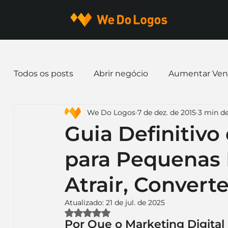
Todos os posts
Abrir negócio
Aumentar Ven
We Do Logos
7 de dez. de 2015
3 min de
Dicas de Marketing
Email marketing
E
Guia Definitivo
para Pequenas
Identidade Visual
Marca
Nome para E
Atrair, Converte
Ferramentas
Mascotes
Slogan
Pap
Atualizado:
21 de jul. de 2025
Avaliado com NaN de 5 estrelas.
Por Que o Marketing Digital