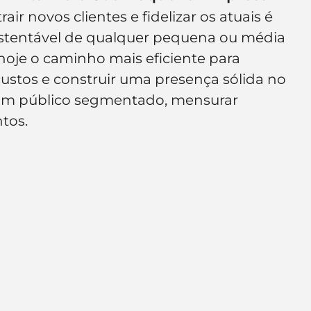
e de empresa
Branding
r novos clientes e fidelizar os atuais é 
ustentável de qualquer pequena ou média 
hoje o caminho mais eficiente para 
custos e construir uma presença sólida no 
um público segmentado, mensurar 
tos.