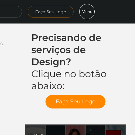
Menu
Faça Seu Logo
Precisando de
mo
serviços de
Design?
Clique no botão
abaixo:
Faça Seu Logo