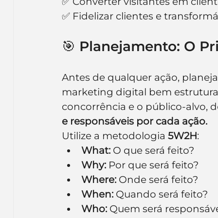
✅ Converter visitantes em clien
✅ Fidelizar clientes e transfor
🎯 Planejamento: O Pr
Antes de qualquer ação, planeja
marketing digital bem estrutur
concorrência e o público-alvo, d
e responsáveis por cada ação.
Utilize a metodologia 
5W2H
:
What:
 O que será feito?
Why:
 Por que será feito?
Where:
 Onde será feito?
When:
 Quando será feito?
Who:
 Quem será responsáv