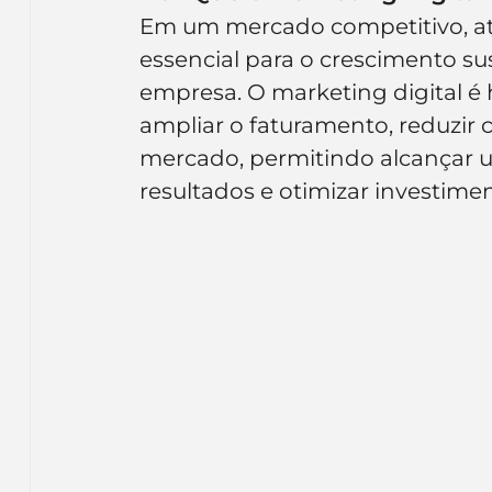
Inteligência Artificial
Embalagens
nom
Em um mercado competitivo, atrai
essencial para o crescimento s
empresa. O marketing digital é 
ampliar o faturamento, reduzir 
mercado, permitindo alcançar 
resultados e otimizar investimen