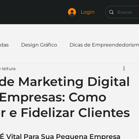
Login
das
Design Gráfico
Dicas de Empreendedoris
 leitura
xpandir negócio
Finanças
Freelancer
 de Marketing Digital
 Empresas: Como
mpresa
Logo
Redes Sociais
Websites
r e Fidelizar Clientes
elaria
Curiosidades
Frases
Logotipo
 É Vital Para Sua Pequena Empresa