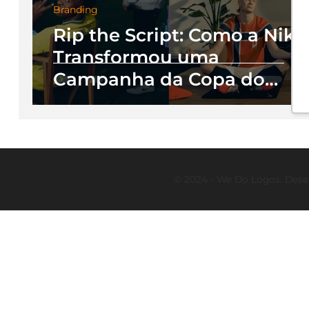
Branding
Rip the Script: Como a Nike
Transformou uma
Campanha da Copa do
Mundo em uma Aula de
Branding Global
© 2024 - We Do Logos. Dese