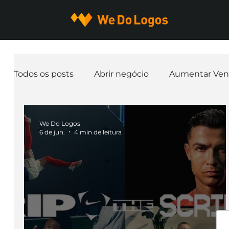
Todos os posts
Abrir negócio
Aumentar Ven
Expandir negócio
Finanças
Freelancer
We Do Logos
6 de jun.
4 min de leitura
Ferramentas
Mascotes
Slogan
Pap
nome de empresa
Branding