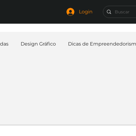
Login
das
Design Gráfico
Dicas de Empreendedoris
Identidade Visual
Marca
Nome para Empr
elaria
Curiosidades
Frases
Logotipo
In