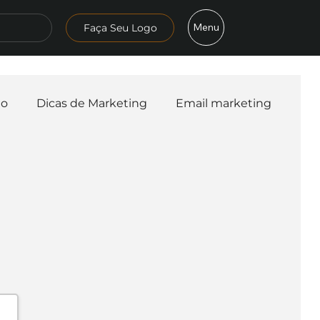
Menu
Faça Seu Logo
mo
Dicas de Marketing
Email marketing
esa
Logo
Redes Sociais
Websites
teligência Artificial
Embalagens