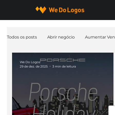
Todos os posts
Abrir negócio
Aumentar Ven
Expandir negócio
Finanças
Freelancer
We Do Logos
29 de dez. de 2025
3 min de leitura
Ferramentas
Mascotes
Slogan
Pap
nome de empresa
Branding