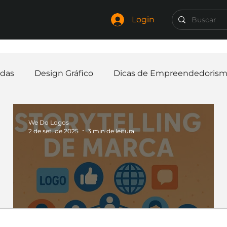
Login
das
Design Gráfico
Dicas de Empreendedoris
Identidade Visual
Marca
Nome para Empr
We Do Logos
2 de set. de 2025
3 min de leitura
elaria
Curiosidades
Frases
Logotipo
In