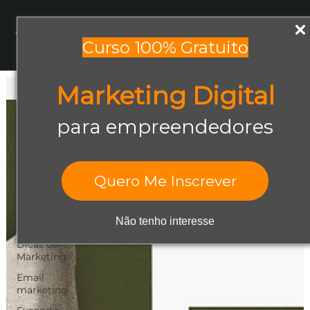
Menu
Curso 100% Gratuito
Marketing Digital
Todos os posts
Todos os posts
para empreendedores
Abrir negócio
Aumentar
Vendas
Quero Me Inscrever
Design Gráfico
Dicas de
Não tenho interesse
Empreendedorismo
Dicas de
Marketing
Email
marketing