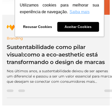
Utilizamos cookies para melhorar sua
experiência de navegação.
Saiba mais
Recusar Cookies
Aceitar Cookies
We Do Logos
1 de dez. de 2025
6 min de leitura
Branding
Sustentabilidade como pilar
visual:como a eco-aesthetic está
transformando o design de marcas
Nos últimos anos, a sustentabilidade deixou de ser apenas
um diferencial e passou a ser um valor essencial para marca
que desejam se conectar com consumidores mais
conscientes — especialmente das gerações Millennials e Ge
Z. Essa mudança comportamental impulsionou uma forte
tendência no branding: a eco-aesthetic, ou estética ecológic