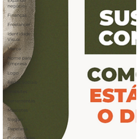
Expandir
negócio
Finanças
Freelancer
Identidade
Visual
Marca
Nome para
Empresa
Logo
Redes Sociais
Websites
Ferramentas
Mascotes
Slogan
Papelaria
Curiosidades