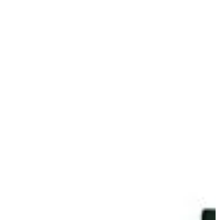
Hoje, não basta que a empresa seja sustentável: ela precisa
parecer sustentável. E isso começa pela identidade visual.
Neste artigo, você v