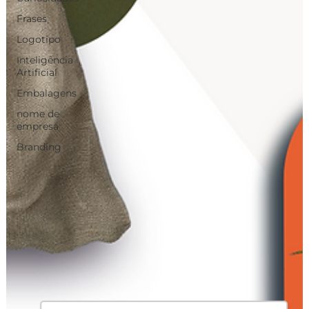
Frases
Logotipo
Inteligência
Artificial
Embalagens
nome de
empresa
Branding