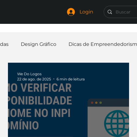
Login
das
Design Gráfico
Dicas de Empreendedoris
Identidade Visual
Marca
Nome para Empr
We Do Logos
22 de ago. de 2025
6 min de leitura
elaria
Curiosidades
Frases
Logotipo
In