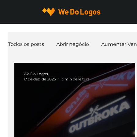
Todos os posts
Abrir negócio
Aumentar Ven
Expandir negócio
Finanças
Freelancer
We Do Logos
17 de dez. de 2025
3 min de leitura
Ferramentas
Mascotes
Slogan
Pap
nome de empresa
Branding