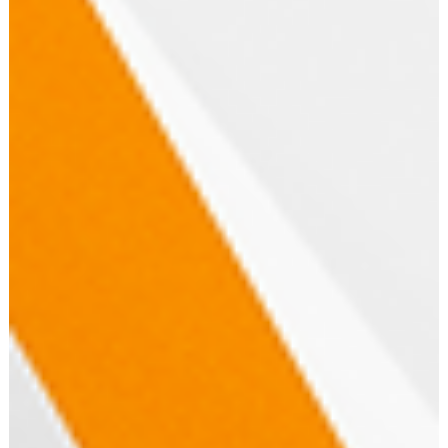
por Trás de Marcas Bilionárias
Descubra os valores, significados e curiosidades por trás do
logos mais famosos do mundo, como Apple, Nike, Twitter,
BBC e Pepsi, e entenda como branding estratégico cria
marcas bilionárias.