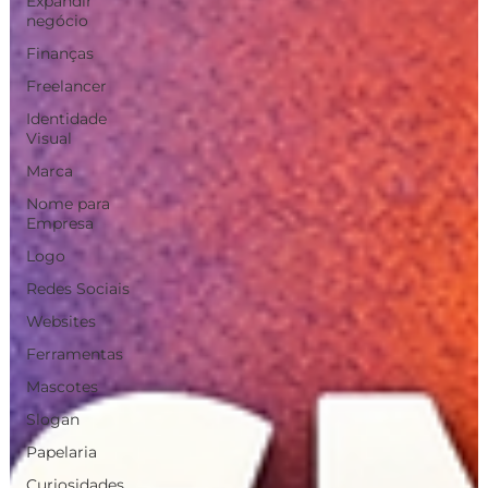
Expandir
negócio
Finanças
Freelancer
Identidade
Visual
Marca
Nome para
Empresa
Logo
Redes Sociais
Websites
Ferramentas
Mascotes
Slogan
Papelaria
Curiosidades