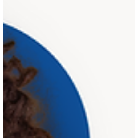
muito pelo contrário. Cores bem escolhidas carregam
significado, geram reconhecimento e podem transmitir
valores fortes da sua marca. Neste artigo, vamos explorar
como logotipos coloridos funcionam, por que eles são
relevantes e como aplicar essa tendên