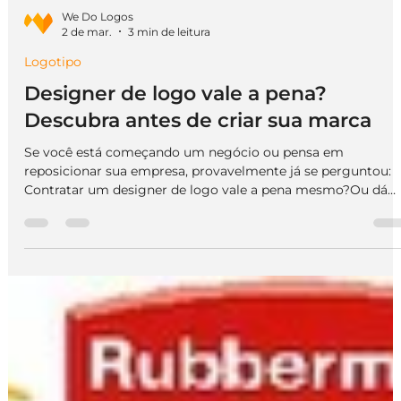
We Do Logos
2 de mar.
3 min de leitura
Logotipo
Designer de logo vale a pena?
Descubra antes de criar sua marca
Se você está começando um negócio ou pensa em
reposicionar sua empresa, provavelmente já se perguntou:
Contratar um designer de logo vale a pena mesmo?Ou dá
para resolver com Canva, inteligência artificial ou um
freelancer barato? A resposta curta é: 👉 Depende do nível de
posicionamento que você quer construir. Agora vamos