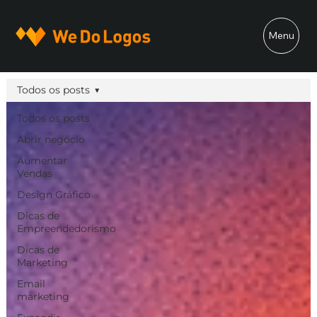
Menu
Todos os posts
Todos os posts
Abrir negócio
Aumentar
Vendas
Design Gráfico
Dicas de
Empreendedorismo
Dicas de
Marketing
Email
marketing