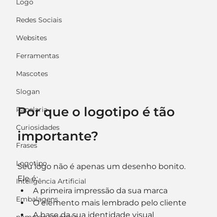
Logo
Redes Sociais
Websites
Ferramentas
Mascotes
Slogan
Por que o logotipo é tão 
Papelaria
Curiosidades
importante?
Frases
Logotipo
Seu logo não é apenas um desenho bonito.
Ele é:
Inteligência Artificial
A primeira impressão da sua marca
Embalagens
O elemento mais lembrado pelo cliente
A base da sua identidade visual