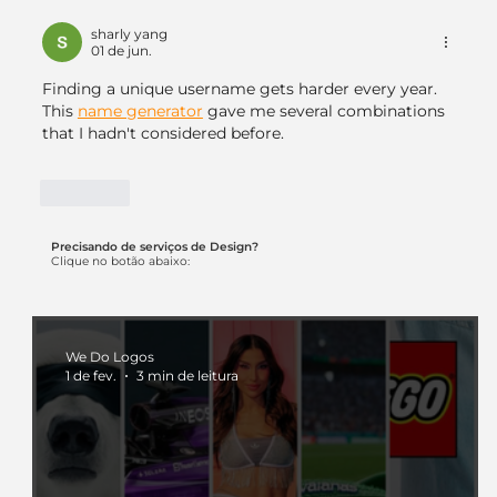
Identidade Visual para Pequeno
Negócio: Como Criar Sua Marca em
sharly yang
01 de jun.
2025 (e se Preparar para 2026)
Finding a unique username gets harder every year. 
This 
name generator
 gave me several combinations 
that I hadn't considered before.
Curtir
Precisando de serviços de Design?
Clique no botão abaixo:
We Do Logos
1 de fev.
3 min de leitura