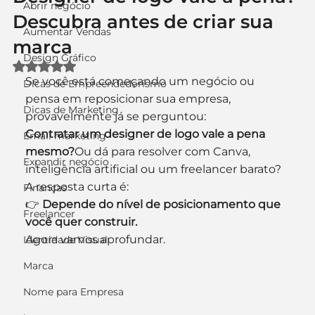
Abrir negócio
Descubra antes de criar sua
Aumentar Vendas
marca
Design Gráfico
Avaliado com NaN de 5 estrelas.
Se você está começando um negócio ou 
Dicas de Empreendedorismo
pensa em reposicionar sua empresa, 
Dicas de Marketing
provavelmente já se perguntou:
Contratar um designer de logo vale a pena 
Email marketing
mesmo?
Ou dá para resolver com Canva, 
Expandir negócio
inteligência artificial ou um freelancer barato?
A resposta curta é:
Finanças
👉 
Depende do nível de posicionamento que 
Freelancer
você quer construir.
Agora vamos aprofundar.
Identidade Visual
Marca
Nome para Empresa