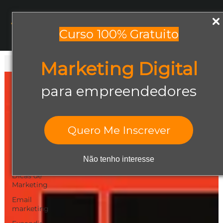
Menu
Curso 100% Gratuito
Marketing Digital
Todos os posts
Todos os posts
para empreendedores
Abrir negócio
Aumentar
Vendas
Quero Me Inscrever
Design Gráfico
Dicas de
Não tenho interesse
Empreendedorismo
Dicas de
Marketing
Email
marketing