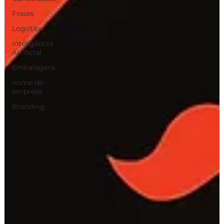
Frases
Logotipo
Inteligência
Artificial
Embalagens
nome de
empresa
Branding