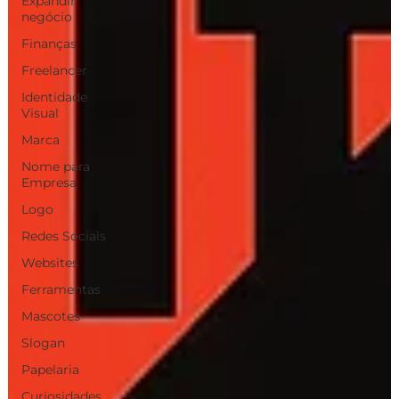
Expandir
negócio
Finanças
Freelancer
Identidade
Visual
Marca
Nome para
Empresa
Logo
Redes Sociais
Websites
Ferramentas
Mascotes
Slogan
Papelaria
Curiosidades