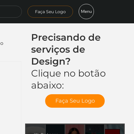
Menu
Faça Seu Logo
Precisando de
mo
serviços de
Design?
Clique no botão
abaixo:
Faça Seu Logo