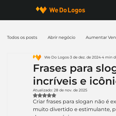
Todos os posts
Abrir negócio
Aumentar Ven
We Do Logos
3 de dez. de 2024
4 min de
Dicas de Marketing
Email marketing
E
Frases para slo
incríveis e icôn
Identidade Visual
Marca
Nome para E
Atualizado:
28 de nov. de 2025
Avaliado com NaN de 5 estrelas.
Ferramentas
Mascotes
Slogan
Pap
Criar frases para slogan não é e
muito divertido e estimulante,