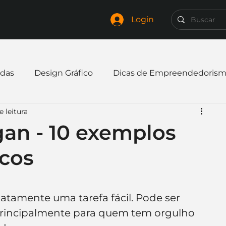
Login
das
Design Gráfico
Dicas de Empreendedoris
 leitura
xpandir negócio
Finanças
Freelancer
gan - 10 exemplos
icos
mpresa
Logo
Redes Sociais
Websites
elaria
Curiosidades
Frases
Logotipo
xatamente uma tarefa fácil. Pode ser 
 principalmente para quem tem orgulho 