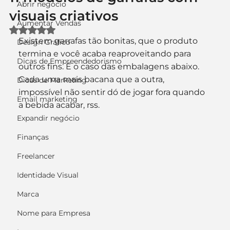
Abrir negócio
visuais criativos
Aumentar Vendas
Avaliado com NaN de 5 estrelas.
Existem garrafas tão bonitas, que o produto 
Design Gráfico
termina e você acaba reaproveitando para 
Dicas de Empreendedorismo
outros fins. É o caso das embalagens abaixo. 
Cada uma mais bacana que a outra, 
Dicas de Marketing
impossível não sentir dó de jogar fora quando 
Email marketing
a bebida acabar, rss.
Expandir negócio
Finanças
Freelancer
Identidade Visual
Marca
Nome para Empresa