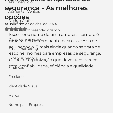
Abrir negócio
segurança - As melhores
Aumentar Vendas
opções
Design Gráfico
Atualizado:
27 de dez. de 2024
Avaliado com NaN de 5 estrelas.
Dicas de Empreendedorismo
Escolher o nome de uma empresa sempre é 
Dicas de Marketing
uma tarefa determinante para o sucesso de 
seu negócio. E mais ainda quando se trata de 
Email marketing
escolher nomes para empresas de segurança, 
Expandir negócio
o tipo de organização que deve transparecer 
total confiabilidade, eficiência e qualidade.
Finanças
Freelancer
Identidade Visual
Marca
Nome para Empresa