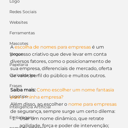
Logo
Redes Sociais
Websites
Ferramentas
Mascotes
A 
escolha de nomes para empresas
 é um 
processo criativo que deve levar em conta 
Slogan
diversos fatores, como o posicionamento de 
Papelaria
sua empresa, diferenciais de mercado, oferta 
Curiosidades
de valor, perfil do público e muitos outros.
Frases
Saiba mais:
Como escolher um nome fantasia 
Logotipo
para a minha empresa?
Além disso, ao escolher o 
nome para empresas
Inteligência Artificial
de segurança, sempre surge um certo dilema:
Embalagens
Usar um nome dinâmico, que retrate 
agilidade, força e poder de intervenção;