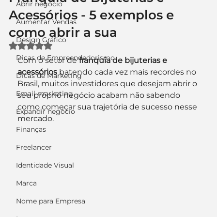
Abrir negócio
Acessórios - 5 exemplos e
Aumentar Vendas
como abrir a sua
Design Gráfico
Avaliado com NaN de 5 estrelas.
Dicas de Empreendedorismo
Com o setor de 
franquia de bijuterias e 
acessórios
 batendo cada vez mais recordes no 
Dicas de Marketing
Brasil, muitos investidores que desejam abrir o 
Email marketing
seu próprio negócio acabam não sabendo 
como começar sua trajetória de sucesso nesse 
Expandir negócio
mercado.
Finanças
Freelancer
Identidade Visual
Marca
Nome para Empresa