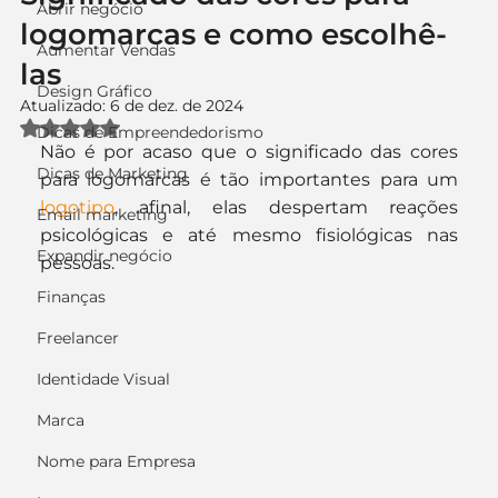
Abrir negócio
logomarcas e como escolhê-
Aumentar Vendas
las
Design Gráfico
Atualizado:
6 de dez. de 2024
Avaliado com NaN de 5 estrelas.
Dicas de Empreendedorismo
Não é por acaso que o significado das cores 
Dicas de Marketing
para logomarcas é tão importantes para um 
logotipo
, afinal, elas despertam reações 
Email marketing
psicológicas e até mesmo fisiológicas nas 
Expandir negócio
pessoas.
Finanças
Freelancer
Identidade Visual
Marca
Nome para Empresa