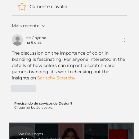
aquela dúvida...
Comente e avalie
Mais recente
He Chynna
há 6 dias
The discussion on the importance of color in 
branding is fascinating. For anyone interested in the 
details of how colors can impact a scratch-card 
game's branding, it's worth checking out the 
insights on 
Scritchy Scratchy
.
Curtir
Precisando de serviços de Design?
Clique no botão abaixo:
We Do Logos