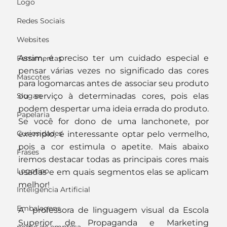
Logo
Redes Sociais
Websites
Assim, é preciso ter um cuidado especial e 
Ferramentas
pensar várias vezes no significado das cores 
Mascotes
para logomarcas antes de associar seu produto 
ou serviço à determinadas cores, pois elas 
Slogan
podem despertar uma ideia errada do produto. 
Papelaria
Se você for dono de uma lanchonete, por 
Curiosidades
exemplo, é interessante optar pelo vermelho, 
pois a cor estimula o apetite. Mais abaixo 
Frases
iremos destacar todas as principais cores mais 
Logotipo
usadas e em quais segmentos elas se aplicam 
melhor!
Inteligência Artificial
Embalagens
A  professora de linguagem visual da Escola 
Superior de Propaganda e Marketing 