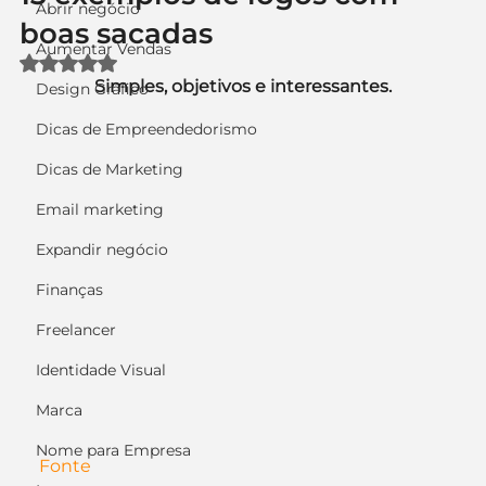
Abrir negócio
boas sacadas
Aumentar Vendas
Avaliado com NaN de 5 estrelas.
Simples, objetivos e interessantes.
Design Gráfico
Dicas de Empreendedorismo
Dicas de Marketing
Email marketing
Expandir negócio
Finanças
Freelancer
Identidade Visual
Marca
Nome para Empresa
Fonte