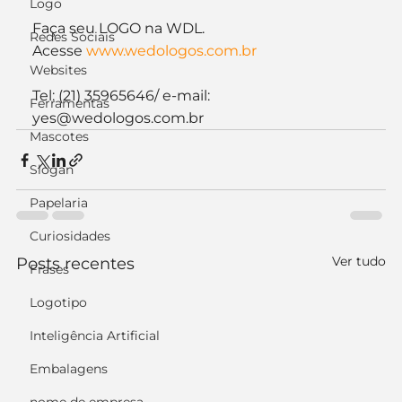
Logo
Faça seu LOGO na WDL. 
Redes Sociais
Acesse 
www.wedologos.com.br
Websites
Tel: (21) 35965646/ e-mail: 
Ferramentas
yes@wedologos.com.br
Mascotes
Slogan
Papelaria
Curiosidades
Ver tudo
Posts recentes
Frases
Logotipo
Inteligência Artificial
Embalagens